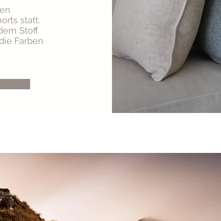
ten
rts statt.
dem Stoff
die Farben