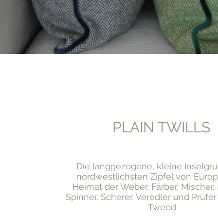
PLAIN TWILLS
Die langgezogene, kleine Inselg
nordwestlichsten Zipfel von Europa
Heimat der Weber, Färber, Mischer
Spinner, Scherer, Veredler und Prüfer
Tweed.