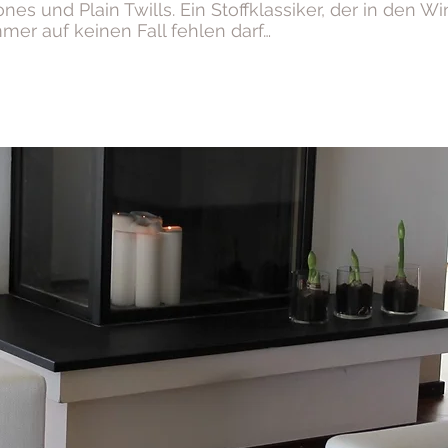
nes und Plain Twills. Ein Stoffklassiker, der in den 
er auf keinen Fall fehlen darf…