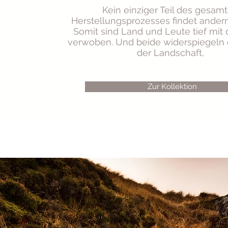
Kein einziger Teil des gesam
Herstellungsprozesses findet anderno
Somit sind Land und Leute tief mit 
verwoben. Und beide widerspiegeln 
der Landschaft,
Zur Kollektion