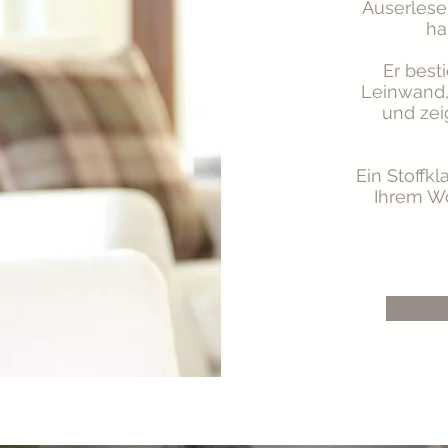
Auserlese
ha
Er best
Leinwand,
und zei
Ein Stoffkl
Ihrem Wo