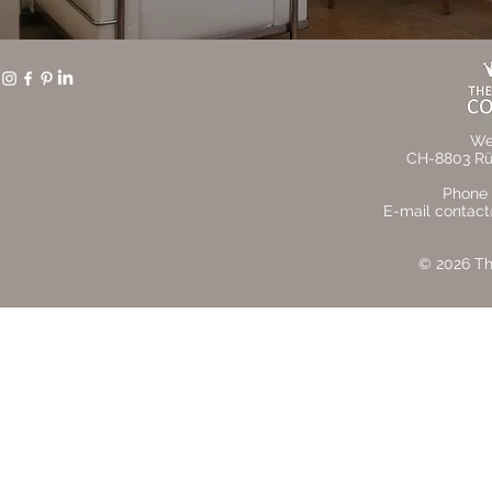
We
CH-8803 Rüs
Phone 
E-mail contact
© 2026 The