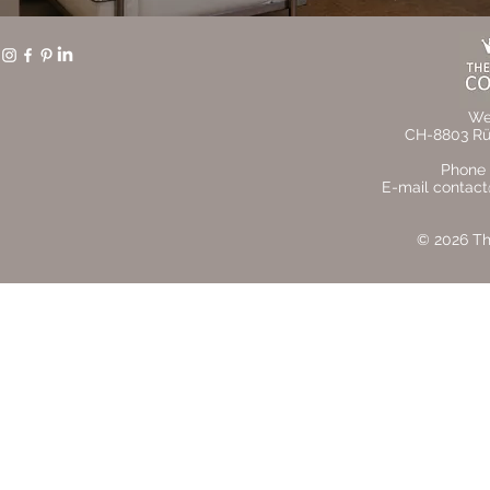
We
CH-8803 Rüs
Phone 
E-mail contact
© 2026 The