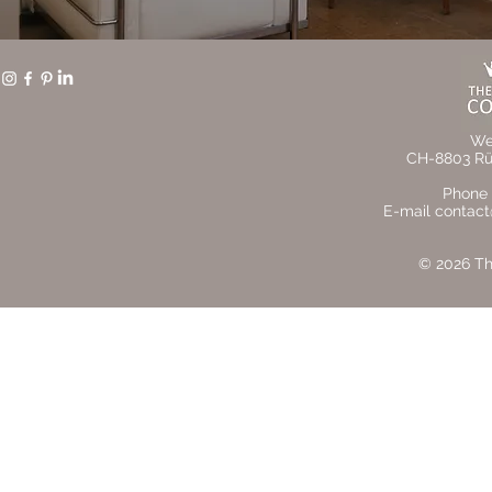
We
CH-8803 Rüs
Phone 
E-mail contact
© 2026 The