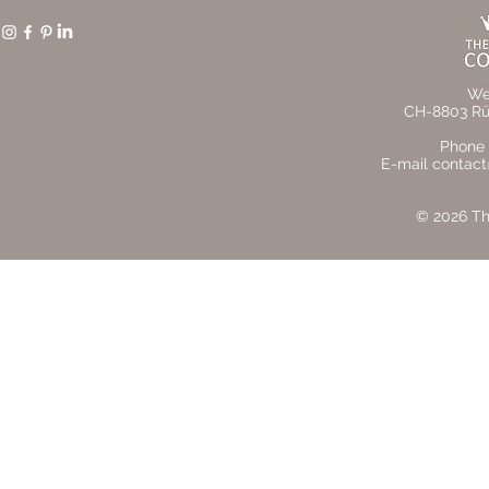
We
CH-8803 Rüs
Phone 
E-mail contact
© 2026 The