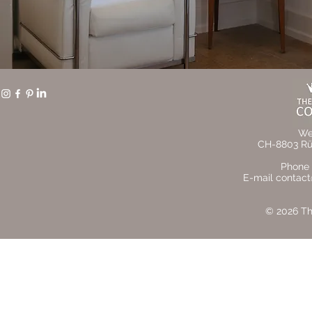
We
CH-8803 Rüs
Phone 
E-mail contact
© 2026 The