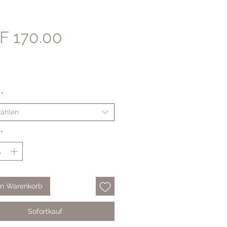
Preis
F 170.00
*
ählen
*
en Warenkorb
Sofortkauf