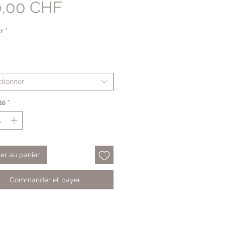
Prix
0,00 CHF
r
*
tionner
té
*
ter au panier
Commander et payer