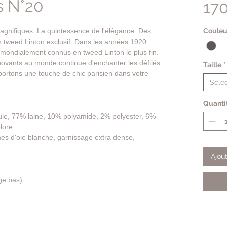
 N°20
17
agnifiques. La quintessence de l'élégance. Des
Couleu
n tweed Linton exclusif. Dans les années 1920
 mondialement connus en tweed Linton le plus fin.
innovants au monde continue d'enchanter les défilés
Taille
*
ortons une touche de chic parisien dans votre
Sélec
Quanti
oule, 77% laine, 10% polyamide, 2% polyester, 6%
lore.
es d'oie blanche, garnissage extra dense,
Ajou
ge bas).