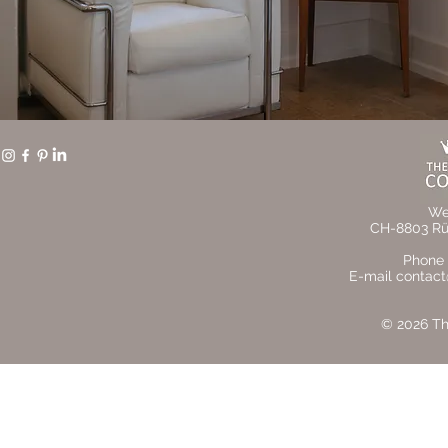
We
CH-8803 Rüs
Phone 
E-mail contact
© 2026 The