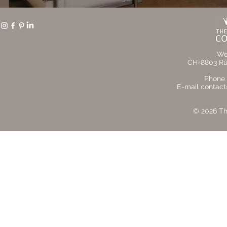
We
CH-8803 Rüs
Phone 
E-mail contact
© 2026 The