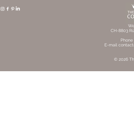
We
CH-8803 Rüs
Phone 
E-mail contact
© 2026 The